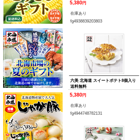
5,380
円
在庫あり
fg4938839203803
六美 北海道 スイートポテト8個入り
送料無料
5,380
円
在庫あり
fg4944748782131