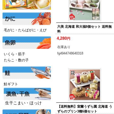
六美 北海道 和大福8個セット 送料無
毛がに・たらばがに・えび
料
4,280
円
在庫あり
fg4944748640318
いくら・筋子
たらこ・数の子
鮭ギフト
生干こまい・ほっけ
【送料無料】室蘭うずら園 北海道 う
ずらのプリン3種6個セット