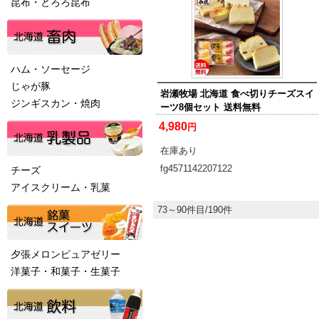
昆布・とろろ昆布
ハム・ソーセージ
じゃが豚
岩瀬牧場 北海道 食べ切りチーズスイ
ジンギスカン・焼肉
ーツ8個セット 送料無料
4,980
円
在庫あり
fg4571142207122
チーズ
アイスクリーム・乳菓
73～90件目/190件
夕張メロンピュアゼリー
洋菓子・和菓子・生菓子