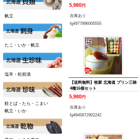
5,980
円
帆立
在庫あり
fg4977896005555
たこ・いか・帆立
塩辛・松前漬
【送料無料】牧家 北海道 プリン三昧
4種16個セット
5,980
円
鮭とば・たら・こまい
在庫あり
帆立・いか
fg4945872902242