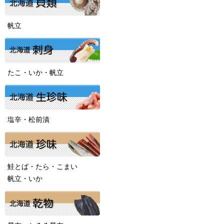
帆立
たこ・いか・帆立
塩辛・松前漬
鮭とば・たら・こまい
帆立・いか