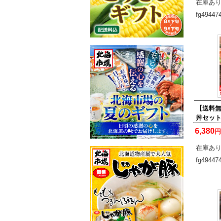
在庫あ
fg49447
【送料
丼セッ
6,380
円
在庫あ
fg49447