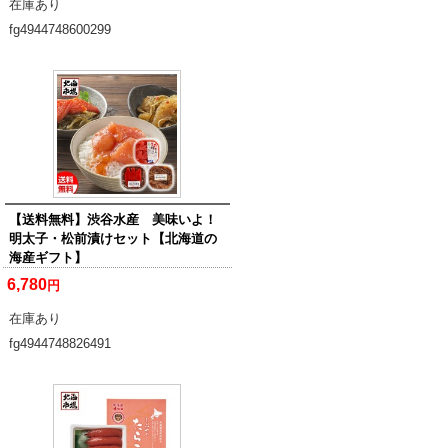
在庫あり
fg4944748600299
【送料無料】渋谷水産 美味いよ！
明太子・松前漬けセット【北海道の
海産ギフト】
6,780
円
在庫あり
fg4944748826491