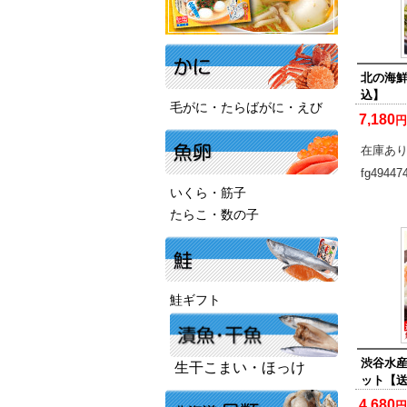
北の海
込】
毛がに・たらばがに・えび
7,180
円
在庫あ
fg49447
いくら・筋子
たらこ・数の子
鮭ギフト
渋谷水
生干こまい・ほっけ
ット【
4,680
円