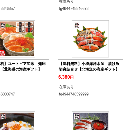
り
在庫あり
48846857
fg4944748846673
無料】ユートピア知床 知床
【送料無料】小樽海洋水産 漬け魚
ト【北海道の海産ギフト】
切身詰合せ【北海道の海産ギフト】
6,380
円
り
在庫あり
48000747
fg4944748599999