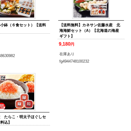
鮮小鉢（６食セット）【送料
【送料無料】カネサン佐藤水産 北
海海鮮セット（A）【北海道の海産
ギフト】
9,180
円
り
在庫あり
48630982
fg4944748100232
産 たらこ・明太子ほぐしセ
送料込】