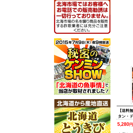
【送料
タン・
5,280
円