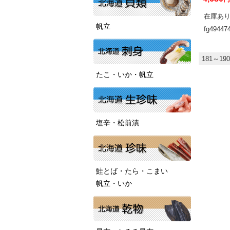
在庫あ
帆立
fg49447
181～19
たこ・いか・帆立
塩辛・松前漬
鮭とば・たら・こまい
帆立・いか