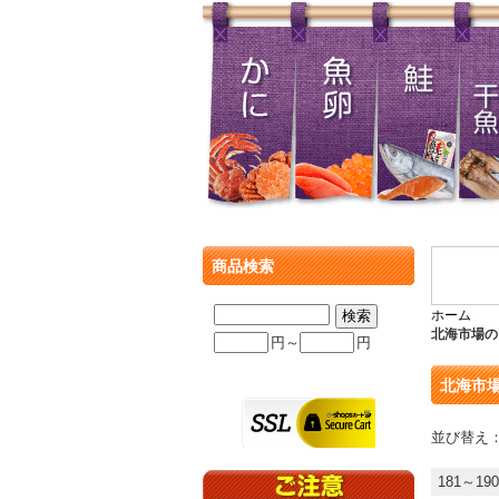
商品検索
ホーム
北海市場の
円～
円
北海市
並び替え
181～19