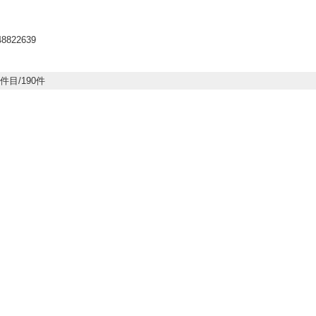
り
48822639
0件目/190件