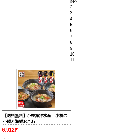
前へ
2
3
4
5
6
7
8
9
10
11
【送料無料】小樽海洋水産 小樽の
小鍋と海鮮おこわ
6,912
円