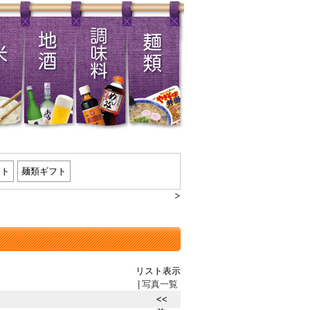
フト
麺類ギフト
リスト表示
|
写真一覧
<<