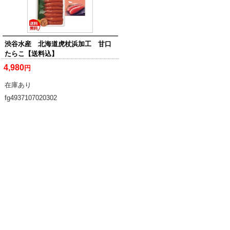
渋谷水産 北海道虎杖浜加工 甘口
たらこ【送料込】
4,980
円
在庫あり
fg4937107020302