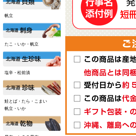
帆立
たこ・いか・帆立
塩辛・松前漬
鮭とば・たら・こまい
帆立・いか