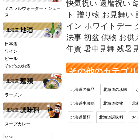
快気祝い 還暦祝い 
ミネラルウォーター・ジュー
ト 贈り物 お見舞い
ス
イン ホワイトデー 
法事 初盆 供物 お供
日本酒
年賀 暑中見舞 残暑
ワイン
ビール
その他のお酒
その他のカテゴリ
北海道の食品
北海道の珍味
ラーメン
北海道生珍味
北海道乾物
北
北海道麺類
北海道調味料
お
スープカレー