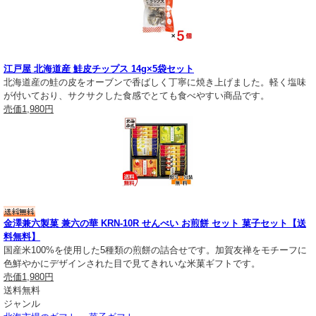
江戸屋 北海道産 鮭皮チップス 14g×5袋セット
北海道産の鮭の皮をオーブンで香ばしく丁寧に焼き上げました。軽く塩味
が付いており、サクサクした食感でとても食べやすい商品です。
売価
1,980円
金澤兼六製菓 兼六の華 KRN-10R せんべい お煎餅 セット 菓子セット【送
料無料】
国産米100%を使用した5種類の煎餅の詰合せです。加賀友禅をモチーフに
色鮮やかにデザインされた目で見てきれいな米菓ギフトです。
売価
1,980円
送料無料
ジャンル