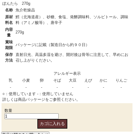
ぽんたら 270g
名称
魚介乾燥品
原材
鱈（北海道産）、砂糖、食塩、発酵調味料、ソルビトール、調味
料名
料（アミノ酸等）、唐辛子
内容
270g
量
賞味
パッケージに記載（製造日から約９０日）
期限
保存
直射日光、高温多湿を避け、開封後は骨等に注意して、早めにお
方法
召し上がりください。
アレルギー表示
乳
小麦
卵
そば
大豆
えび
かに
りんご
-
-
-
-
-
-
-
-
○：使用しています -：使用していません
詳しくは商品パッケージをご参照ください。
数量