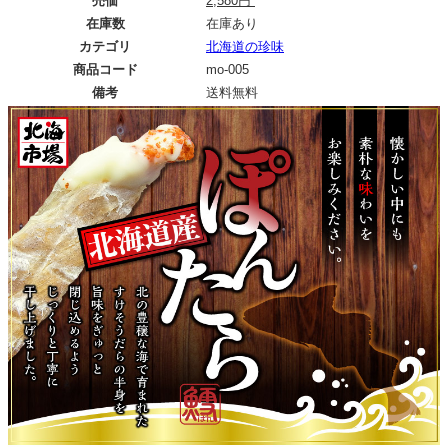
売価
2,580円
在庫数
在庫あり
カテゴリ
北海道の珍味
商品コード
mo-005
備考
送料無料