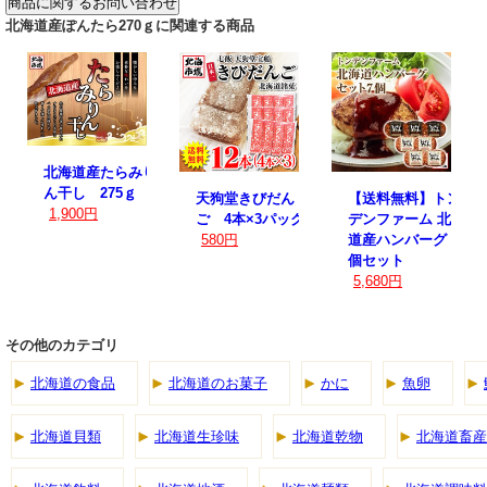
北海道産ぽんたら270ｇに関連する商品
北海道産たらみり
ん干し 275ｇ
天狗堂きびだん
【送料無料】トン
1,900円
ご 4本×3パック
デンファーム 北海
580円
道産ハンバーグ 7
個セット
5,680円
その他のカテゴリ
北海道の食品
北海道のお菓子
かに
魚卵
北海道貝類
北海道生珍味
北海道乾物
北海道畜産