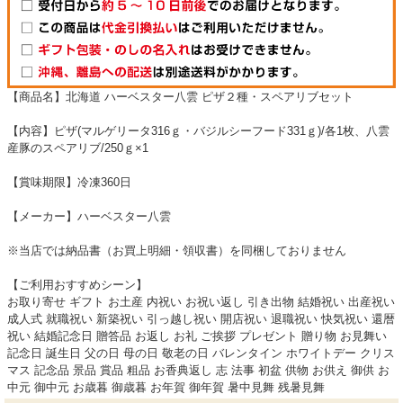
【商品名】北海道 ハーベスター八雲 ピザ２種・スペアリブセット
【内容】ピザ(マルゲリータ316ｇ・バジルシーフード331ｇ)/各1枚、八雲
産豚のスペアリブ/250ｇ×1
【賞味期限】冷凍360日
【メーカー】ハーベスター八雲
※当店では納品書（お買上明細・領収書）を同梱しておりません
【ご利用おすすめシーン】
お取り寄せ ギフト お土産 内祝い お祝い返し 引き出物 結婚祝い 出産祝い
成人式 就職祝い 新築祝い 引っ越し祝い 開店祝い 退職祝い 快気祝い 還暦
祝い 結婚記念日 贈答品 お返し お礼 ご挨拶 プレゼント 贈り物 お見舞い
記念日 誕生日 父の日 母の日 敬老の日 バレンタイン ホワイトデー クリス
マス 記念品 景品 賞品 粗品 お香典返し 志 法事 初盆 供物 お供え 御供 お
中元 御中元 お歳暮 御歳暮 お年賀 御年賀 暑中見舞 残暑見舞