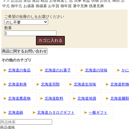
マス 記念品 景品 賞品 粗品 お香典返し 志 法事 初盆 供物 お供え 御供 お
中元 御中元 お歳暮 御歳暮 お年賀 御年賀 暑中見舞 残暑見舞
ご希望の短冊のしをお選びください
数量
その他のカテゴリ
北海道の食品
北海道のお菓子
北海道の珍味
かに
北海道刺身
北海道貝類
北海道生珍味
北海道乾物
北海道農産物
北海道飲料
北海道地酒
北海道麺類
北海道鍋
北海道カタログギフト
一般ギフト
商品価格