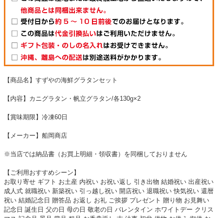
【商品名】すずやの海鮮グラタンセット
【内容】カニグラタン・帆立グラタン/各130g×2
【賞味期限】冷凍60日
【メーカー】船岡商店
※当店では納品書（お買上明細・領収書）を同梱しておりません
【ご利用おすすめシーン】
お取り寄せ ギフト お土産 内祝い お祝い返し 引き出物 結婚祝い 出産祝い
成人式 就職祝い 新築祝い 引っ越し祝い 開店祝い 退職祝い 快気祝い 還暦
祝い 結婚記念日 贈答品 お返し お礼 ご挨拶 プレゼント 贈り物 お見舞い
記念日 誕生日 父の日 母の日 敬老の日 バレンタイン ホワイトデー クリス