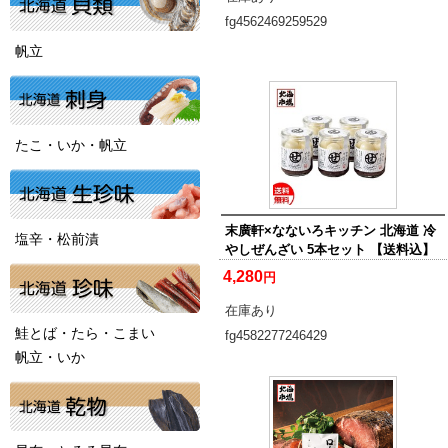
fg4562469259529
帆立
たこ・いか・帆立
末廣軒×なないろキッチン 北海道 冷
塩辛・松前漬
やしぜんざい 5本セット 【送料込】
4,280
円
在庫あり
鮭とば・たら・こまい
fg4582277246429
帆立・いか