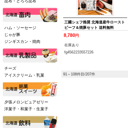
昆布・とろろ昆布
三國シェフ推奨 北海道産牛ロースト
ハム・ソーセージ
ビーフ＆焼豚セット 送料無料
じゃが豚
8,780
円
ジンギスカン・焼肉
在庫あり
fg4562233557226
チーズ
91～108件目/207件
アイスクリーム・乳菓
夕張メロンピュアゼリー
洋菓子・和菓子・生菓子