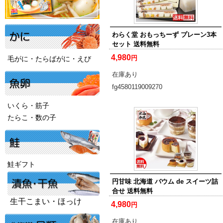
わらく堂 おもっちーず プレーン3本
セット 送料無料
4,980
円
毛がに・たらばがに・えび
在庫あり
fg4580119009270
いくら・筋子
たらこ・数の子
鮭ギフト
円甘味 北海道 バウム de スイーツ詰
合せ 送料無料
生干こまい・ほっけ
4,980
円
在庫あり