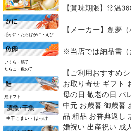
【賞味期限】常温36
【メーカー】創夢（
毛がに・たらばがに・えび
※当店では納品書（
いくら・筋子
たらこ・数の子
【ご利用おすすめシ
お取り寄せ ギフト 
母の日 敬老の日 バ
鮭ギフト
中元 お歳暮 御歳暮 
品 粗品 お香典返し 
生干こまい・ほっけ
婚祝い 出産祝い 成