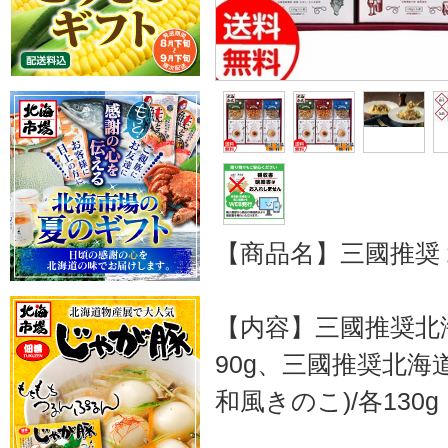
【商品名】三國推奨 
【内容】三國推奨北
90g、三國推奨北
和風きのこ)/各130g