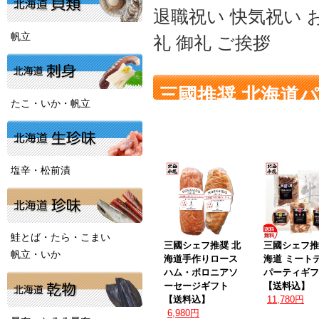
退職祝い 快気祝い 
帆立
礼 御礼 ご挨拶
三國推奨 北海道パ
たこ・いか・帆立
品
塩辛・松前漬
鮭とば・たら・こまい
三國シェフ推奨 北
三國シェフ推
帆立・いか
海道手作りロース
海道 ミート
ハム・ボロニアソ
パーティギフ
ーセージギフト
【送料込】
【送料込】
11,780円
6,980円