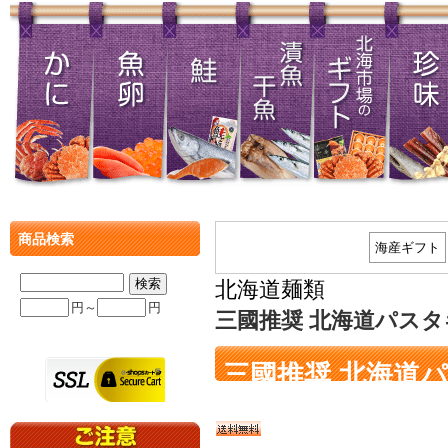
商品検索
海産ギフト
北海道麺類
円～
円
三國推奨 北海道パスタギ
三國推奨 北海道パ