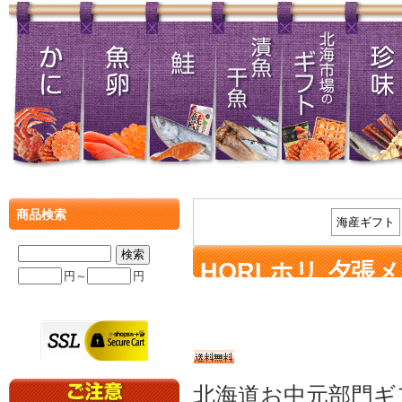
商品検索
海産ギフト
HORI ホリ 夕
円～
円
送料無料
北海道お中元部門ギフ