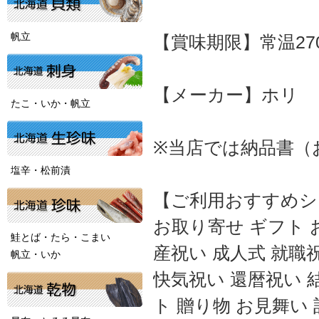
帆立
【賞味期限】常温27
【メーカー】ホリ
たこ・いか・帆立
※当店では納品書（
塩辛・松前漬
【ご利用おすすめシ
お取り寄せ ギフト 
鮭とば・たら・こまい
産祝い 成人式 就職
帆立・いか
快気祝い 還暦祝い 
ト 贈り物 お見舞い