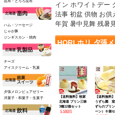
昆布・とろろ昆布
イン ホワイトデー 
法事 初盆 供物 お供
年賀 暑中見舞 残暑
ハム・ソーセージ
じゃが豚
ジンギスカン・焼肉
HORI ホリ 夕
送料無料に関連す
チーズ
アイスクリーム・乳菓
夕張メロンピュアゼリー
【送料無料】牧家
【送料無料】
洋菓子・和菓子・生菓子
北海道 プリン三昧
うずら園 室
3種12個セット
ずらのプリン
5,580円
ーン）６個セ