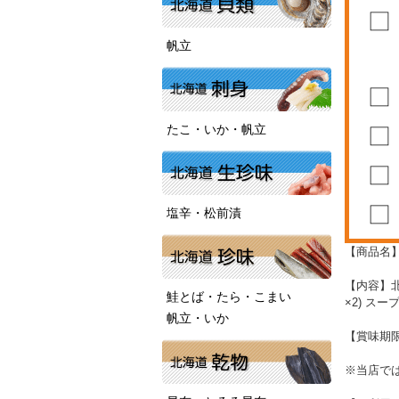
帆立
たこ・いか・帆立
塩辛・松前漬
【商品名
【内容】北
鮭とば・たら・こまい
×2) スー
帆立・いか
【賞味期限
※当店で