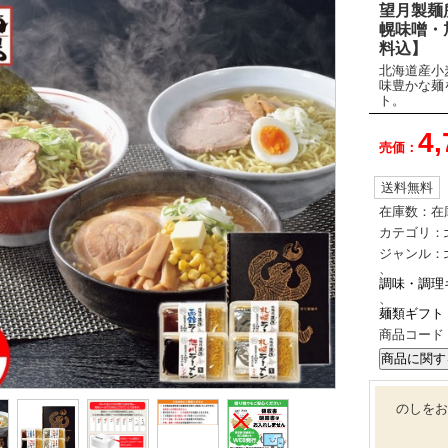
望月製麺
幌味噌・
料込】
北海道産小
味豊かな麺
ト。
4
売価：
送料無料
在庫数：
在
カテゴリ：
ジャンル：
、
調味・調理
、
麺類ギフト
商品コード
のしをお