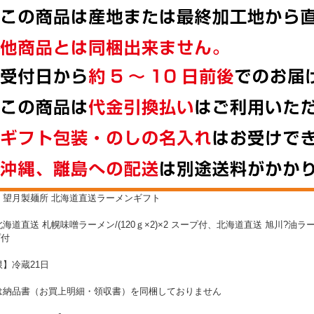
】望月製麺所 北海道直送ラーメンギフト
海道直送 札幌味噌ラーメン/(120ｇ×2)×2 スープ付、北海道直送 旭川?油ラ
プ付
】冷蔵21日
は納品書（お買上明細・領収書）を同梱しておりません