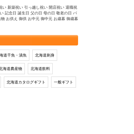
祝い 新築祝い 引っ越し祝い 開店祝い 退職祝
い 記念日 誕生日 父の日 母の日 敬老の日 バ
供物 お供え 御供 お中元 御中元 お歳暮 御歳暮
海道干魚・漬魚
北海道刺身
北海道農産物
北海道飲料
北海道カタログギフト
一般ギフト