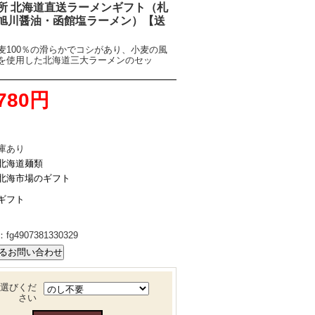
所 北海道直送ラーメンギフト（札
旭川醤油・函館塩ラーメン）【送
麦100％の滑らかでコシがあり、小麦の風
を使用した北海道三大ラーメンのセッ
,780円
庫あり
北海道麺類
北海市場のギフト
ギフト
：
fg4907381330329
選びくだ
さい