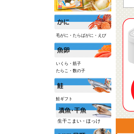
毛がに・たらばがに・えび
いくら・筋子
たらこ・数の子
鮭ギフト
生干こまい・ほっけ