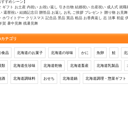
おすすめシーン】
 ギフト お土産 内祝い お祝い返し 引き出物 結婚祝い 出産祝い 成人式 就職
い 還暦祝い 結婚記念日 贈答品 お返し お礼 ご挨拶 プレゼント 贈り物 お見舞
 ホワイトデー クリスマス 記念品 景品 賞品 粗品 お香典返し 志 法事 初盆 
年賀 暑中見舞 残暑見舞
のカテゴリ
の食品
北海道のお菓子
北海道の珍味
かに
魚卵
鮭
北
貝類
北海道生珍味
北海道乾物
北海道畜産
北海道乳製品
地酒
北海道調味料
おせち
北海道鍋
北海道調理・惣菜ギフト