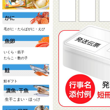
毛がに・たらばがに・えび
いくら・筋子
たらこ・数の子
鮭ギフト
生干こまい・ほっけ