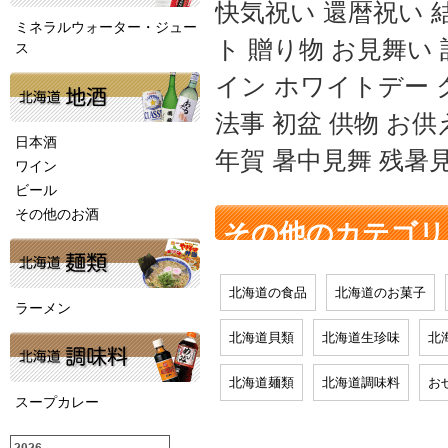
快気祝い 還暦祝い 
ミネラルウォーター・ジュー
ト 贈り物 お見舞い
ス
イン ホワイトデー 
法事 初盆 供物 お供
日本酒
年賀 暑中見舞 残暑
ワイン
ビール
その他のお酒
その他のカテゴリ
北海道の食品
北海道のお菓子
ラーメン
北海道貝類
北海道生珍味
北
北海道麺類
北海道調味料
お
スープカレー