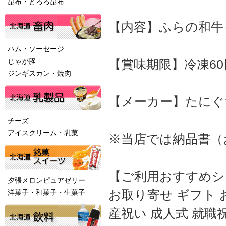
昆布・とろろ昆布
【内容】ふらの和牛もも
ハム・ソーセージ
じゃが豚
【賞味期限】冷凍60
ジンギスカン・焼肉
【メーカー】たにぐ
チーズ
アイスクリーム・乳菓
※当店では納品書（
【ご利用おすすめシ
夕張メロンピュアゼリー
お取り寄せ ギフト 
洋菓子・和菓子・生菓子
産祝い 成人式 就職