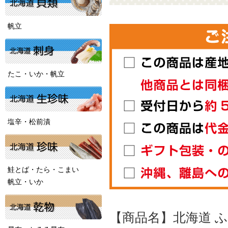
帆立
たこ・いか・帆立
塩辛・松前漬
鮭とば・たら・こまい
帆立・いか
【商品名】北海道 ふ