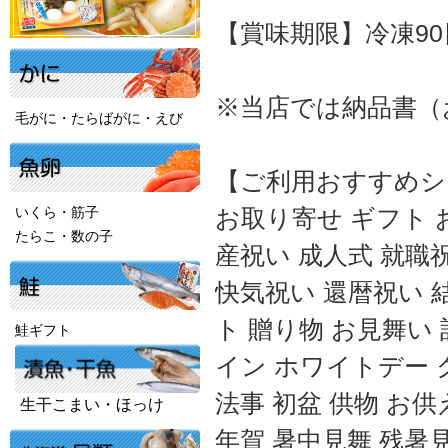
【賞味期限】冷凍90
※当店では納品書（
毛がに・たらばがに・えび
【ご利用おすすめシ
いくら・筋子
お取り寄せ ギフト 
たらこ・数の子
産祝い 成人式 就職
快気祝い 還暦祝い 
ト 贈り物 お見舞い
鮭ギフト
イン ホワイトデー 
法事 初盆 供物 お供
生干こまい・ほっけ
年賀 暑中見舞 残暑