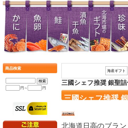
商品検索
海産ギフト
三國シェフ推奨 銀聖
円～
円
三國シェフ推奨 
北海道日高のブラン