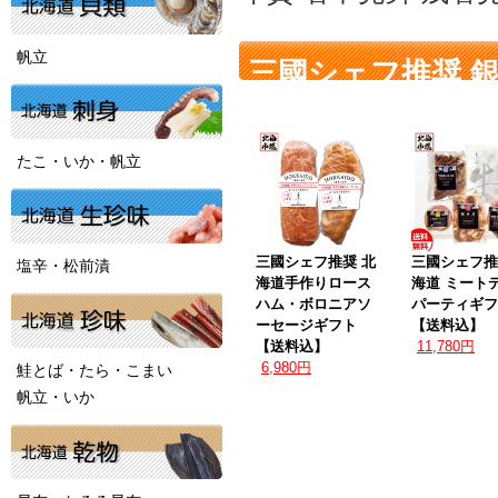
帆立
三國シェフ推奨 
たこ・いか・帆立
三國シェフ推奨 北
三國シェフ推
塩辛・松前漬
海道手作りロース
海道 ミート
ハム・ボロニアソ
パーティギフ
ーセージギフト
【送料込】
【送料込】
11,780円
6,980円
鮭とば・たら・こまい
帆立・いか