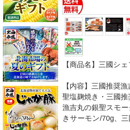
【商品名】三國シェ
【内容】三國推奨漁吉
聖塩麹焼き・三國推
漁吉丸の銀聖スモー
きサーモン/70g、