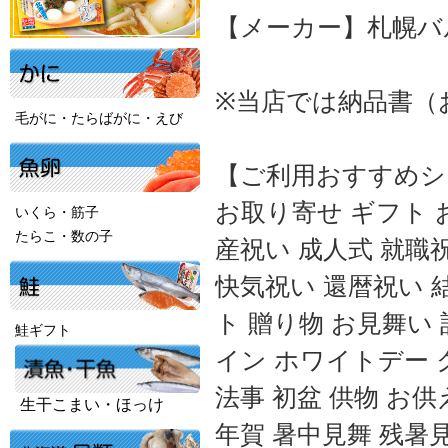
【メーカー】札幌バ
※当店では納品書（
毛がに・たらばがに・えび
【ご利用おすすめシ
お取り寄せ ギフト 
いくら・筋子
たらこ・数の子
産祝い 成人式 就職
快気祝い 還暦祝い 
ト 贈り物 お見舞い
鮭ギフト
イン ホワイトデー 
法事 初盆 供物 お供
生干こまい・ほっけ
年賀 暑中見舞 残暑