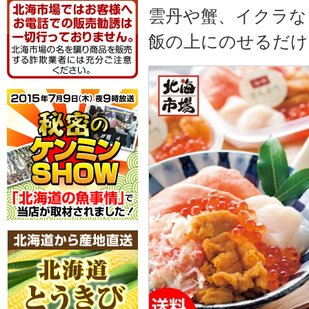
雲丹や蟹、イクラな
飯の上にのせるだけ