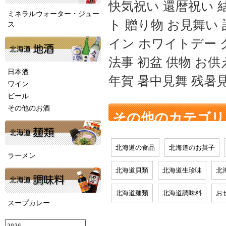
快気祝い 還暦祝い 
ミネラルウォーター・ジュー
ト 贈り物 お見舞い
ス
イン ホワイトデー 
法事 初盆 供物 お供
日本酒
年賀 暑中見舞 残暑
ワイン
ビール
その他のお酒
その他のカテゴリ
北海道の食品
北海道のお菓子
ラーメン
北海道貝類
北海道生珍味
北
北海道麺類
北海道調味料
お
スープカレー