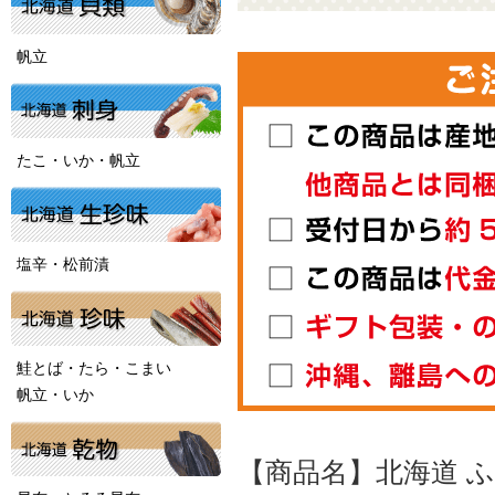
帆立
たこ・いか・帆立
塩辛・松前漬
鮭とば・たら・こまい
帆立・いか
【商品名】北海道 ふ