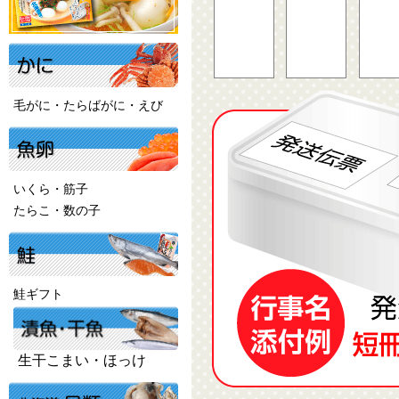
毛がに・たらばがに・えび
いくら・筋子
たらこ・数の子
鮭ギフト
生干こまい・ほっけ