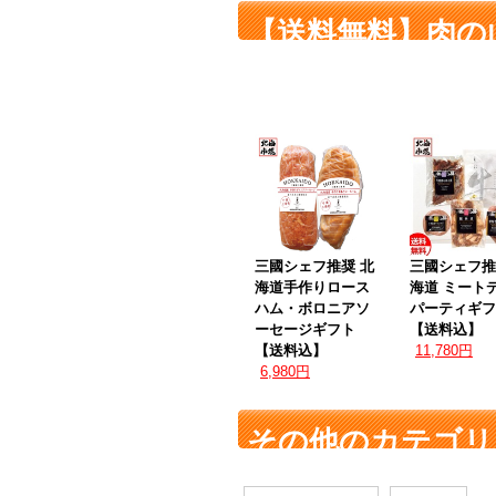
【送料無料】肉の
ース付 に関連す
三國シェフ推奨 北
三國シェフ推
海道手作りロース
海道 ミート
ハム・ボロニアソ
パーティギフ
ーセージギフト
【送料込】
【送料込】
11,780円
6,980円
その他のカテゴリ