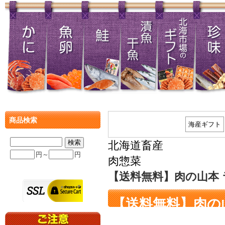
商品検索
海産ギフト
北海道畜産
円～
円
肉惣菜
【送料無料】肉の山本 
【送料無料】肉の
ース付