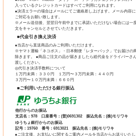
入っているクレジットカードはすべてご利用になれます。
●決済エラーの場合はメールにてご連絡差し上げます。メール内容に
ご対応をお願い致します。
※メール送信後、翌翌日午前中までに承諾いただけない場合には一
文をキャンセルとさせていただきます。
■代金引き換え決済
●当店から直送商品のみご利用いただけます。
※ヤマト運輸「ネコポス」・日本郵便「レターパック」でお届けの
除きます。 ●商品ご注文の品が届きましたら総代金をドライバーさ
渡しください。
◎代引き決済手数料について
１万円未満：３３０円 １万円〜３万円未満：４４０円
３万円〜１０万円未満：６６０円
■ご利用いただける銀行振込
他行からのお振込
支店名：978 口座番号：(普)0691302 振込先名：(株)モリワキ
ゆうちょ銀行からのお振込
記号：19760 番号：6913021 振込先名：(株)モリワキ
●ご注文後、お支払いに関するご案内メールを当店からお送りいたし