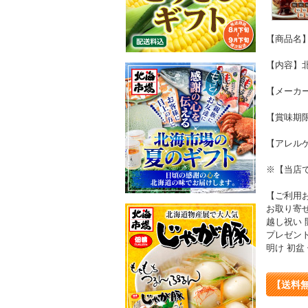
【商品名
【内容】
【メーカ
【賞味期限
【アレル
※【当店
【ご利用
お取り寄せ
越し祝い 
プレゼント
明け 初盆
【送料