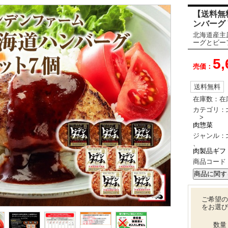
【送料無
ンバーグ
北海道産主
ーグとビー
5
売価：
送料無料
在庫数：
在
カテゴリ：
>
肉惣菜
ジャンル：
、
肉製品ギフ
商品コード
ご希望の
をお選び
数量