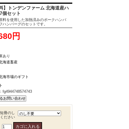
料】トンデンファーム 北海道産ハ
 7個セット
原料を使用した加熱済みのポークハンバ
フハンバーグのセットです。
,680円
庫あり
北海道畜産
北海市場のギフト
ト
：
fg4944748574743
短冊のし
ください