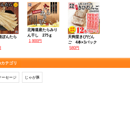
北海道産たらみり
ん干し 275ｇ
産ぽんたら
天狗堂きびだん
1,900円
ご 4本×3パック
円
580円
のカテゴリ
ソーセージ
じゃが豚