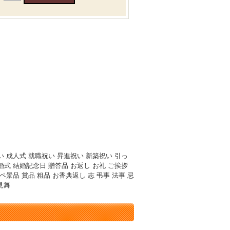
３
い 成人式 就職祝い 昇進祝い 新築祝い 引っ
婚式 結婚記念日 贈答品 お返し お礼 ご挨拶
ペ景品 賞品 粗品 お香典返し 志 弔事 法事 忌
見舞