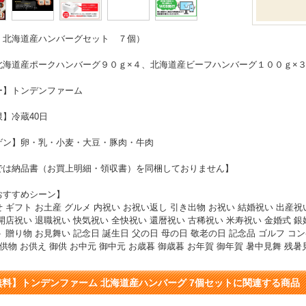
】北海道産ハンバーグセット ７個）
北海道産ポークハンバーグ９０ｇ×４、北海道産ビーフハンバーグ１００ｇ×
ー】トンデンファーム
】冷蔵40日
ゲン】卵・乳・小麦・大豆・豚肉・牛肉
では納品書（お買上明細・領収書）を同梱しておりません】
おすすめシーン】
 ギフト お土産 グルメ 内祝い お祝い返し 引き出物 お祝い 結婚祝い 出産祝
開店祝い 退職祝い 快気祝い 全快祝い 還暦祝い 古稀祝い 米寿祝い 金婚式 銀
 贈り物 お見舞い 記念日 誕生日 父の日 母の日 敬老の日 記念品 ゴルフ コン
 供物 お供え 御供 お中元 御中元 お歳暮 御歳暮 お年賀 御年賀 暑中見舞 残暑
無料】トンデンファーム 北海道産ハンバーグ 7個セットに関連する商品