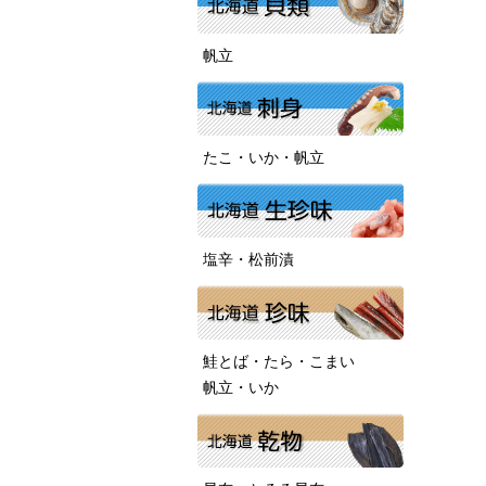
帆立
たこ・いか・帆立
塩辛・松前漬
鮭とば・たら・こまい
帆立・いか