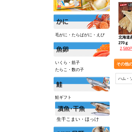
毛がに・たらばがに・えび
北海道
270ｇ
2,580
いくら・筋子
その他
たらこ・数の子
ハム・
鮭ギフト
生干こまい・ほっけ