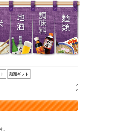
フト
麺類ギフト
す。