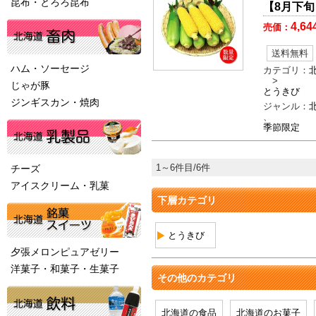
昆布・とろろ昆布
【8月下旬
4,64
売価：
送料無料
ハム・ソーセージ
カテゴリ：
>
じゃが豚
とうきび
ジンギスカン・焼肉
ジャンル：
、
季節限定
1～6件目/6件
チーズ
アイスクリーム・乳菓
下層カテゴリ
とうきび
夕張メロンピュアゼリー
洋菓子・和菓子・生菓子
その他のカテゴリ
北海道の食品
北海道のお菓子